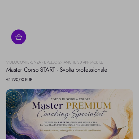
Fornitore:
VIDEOCONFERENZA - LIVELLO 2 - ANCHE SU APP MOBILE
Master Corso START - Svolta professionale
Prezzo
€1.790,00 EUR
di
listino
Master
Corso
PREMIUM
-
Coaching
Specialist