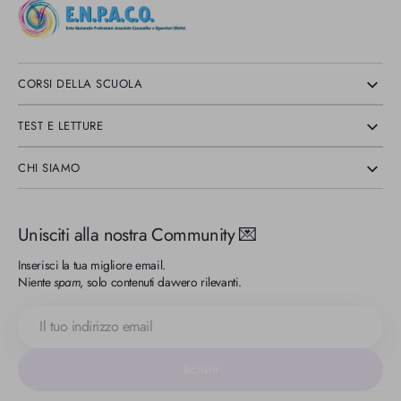
CORSI DELLA SCUOLA
TEST E LETTURE
CHI SIAMO
Unisciti alla nostra Community 💌
Inserisci la tua migliore email.
Niente
spam
, solo contenuti davvero rilevanti.
Il
tuo
indirizzo
email
Iscriviti