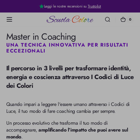
Leggi le nostre recensioni su
Trustpilot
0
0
Carrel
Scuola
articoli
Colore
Collezione:
Master in Coaching
UNA TECNICA INNOVATIVA PER RISULTATI
ECCEZIONALI
Il percorso in 3 livelli per trasformare identità,
energia e coscienza attraverso I Codici di Luce
dei Colori
Quando impari a leggere l'essere umano attraverso i Codici di
Luce, il tuo modo di fare coaching cambia per sempre.
Un processo evolutivo che trasforma il tuo modo di
accompagnare,
amplificando l’impatto che puoi avere sul
mondo
.