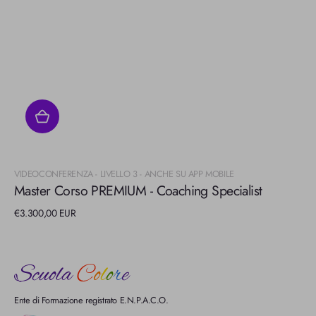
Fornitore:
VIDEOCONFERENZA - LIVELLO 3 - ANCHE SU APP MOBILE
Master Corso PREMIUM - Coaching Specialist
Prezzo
€3.300,00 EUR
di
listino
Ente di Formazione registrato E.N.P.A.C.O.