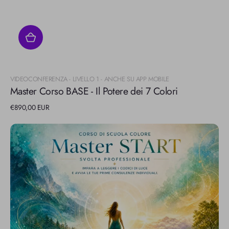
Fornitore:
VIDEOCONFERENZA - LIVELLO 1 - ANCHE SU APP MOBILE
Master Corso BASE - Il Potere dei 7 Colori
Prezzo
€890,00 EUR
di
listino
Master
Corso
START
-
Svolta
professionale