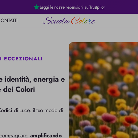
Leggi le nostre recensioni su
Trustpilot
ONTATTI
 Colori
I ECCEZIONALI
re identità, energia e
 dei Colori
odici di Luce, il tuo modo di
accompagnare,
amplificando