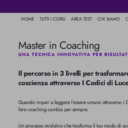
HOME
TUTTI I CORSI
AREA TEST
CHI SIAMO
C
Scuola
Colore
Mappa dei Colori
Mission
Mentali
Collezione:
Master in Coaching
Psicologia dei
Love Test
UNA TECNICA INNOVATIVA PER RISULTAT
Colori del Destino
Il percorso in 3 livelli per trasforma
Carta Astrologica
coscienza attraverso I Codici di Luce
Alfabeto a Colori
Quando impari a leggere l'essere umano attraverso i C
fare coaching cambia per sempre.
Un processo evolutivo che trasforma il tuo modo di 