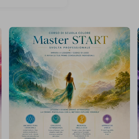
Master
Corso
START
-
-
Svolta
professionale
S