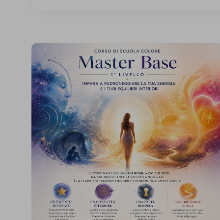
Master
Corso
BASE
-
Il
Potere
dei
7
Colori