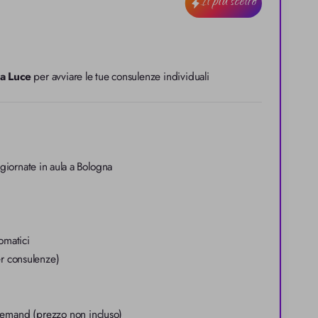
Il più scelto
a Luce
 per avviare le tue consulenze individuali
giornate in aula a Bologna
romatici
er consulenze)
demand (prezzo non incluso)