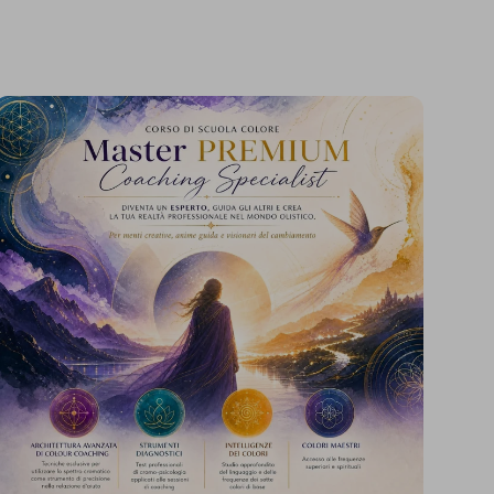
Master
Corso
PREMIUM
Coaching
pecialist