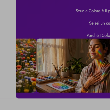
Scuola Colore è il p
Se sei un 
co
Perché I Colo