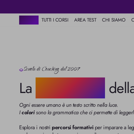
HOME
TUTTI I CORSI
AREA TEST
CHI SIAMO
C
Scuola
Colore
Mappa dei Colori
Mission
Mentali
Psicologia dei
Love Test
Colori del Destino
Scuola di Coaching dal 2007
Carta Astrologica
La
Grammatica
dell
Alfabeto a Colori
Ogni essere umano è un testo scritto nella luce.
I 
colori
 sono la grammatica che ci permette di legger
Esplora i nostri 
percorsi formativi
 per imparare a leg