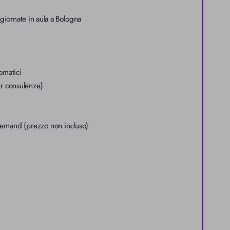
giornate in aula a Bologna
romatici
er consulenze)
demand (prezzo non incluso)