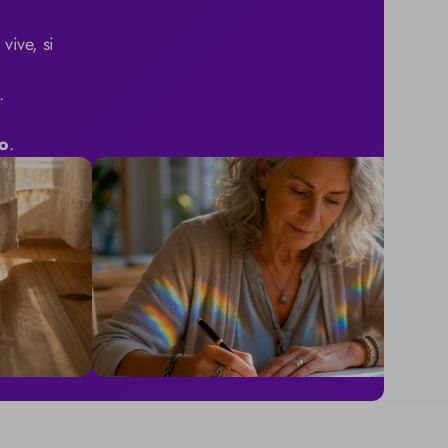
ive, si 


o
.