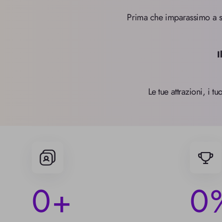
Prima che imparassimo a spi
I
Le tue attrazioni, i t
0
0
+