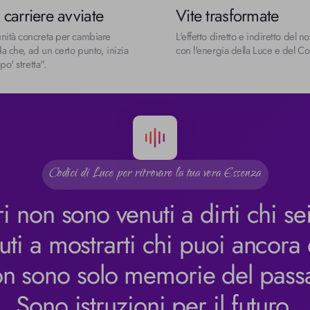
carriere avviate
Vite trasformate
nità concreta per cambiare 
L'effetto diretto e indiretto del no
da che, ad un certo punto, inizia 
con l'energia della Luce e del Co
 po' stretta".
Codici di Luce per ritrovare la tua vera Essenza
ri non sono venuti a dirti chi sei
ti a mostrarti chi puoi ancora 
n sono solo memorie del passa
Sono istruzioni per il futuro.