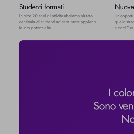
Studenti formati
Nuove 
In oltre 20 anni di attività abbiamo aiutato 
Un'opportu
centinaia di studenti ad esprimere appieno 
quella stra
le loro potenzialità.
a starti "un
I colo
Sono venu
No