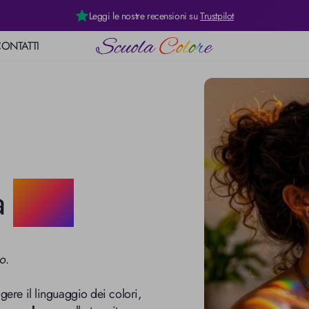
Leggi le nostre recensioni su
Trustpilot
ONTATTI
 Colori
a
Luce
lo
.

gere il linguaggio dei colori, 