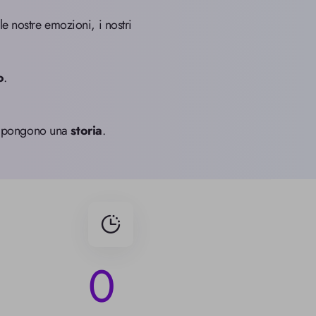
 nostre emozioni, i nostri 
o
.

compongono una 
storia
.
0